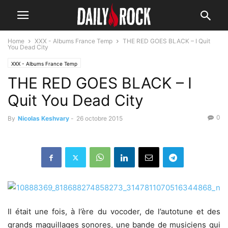
Home
XXX - Albums France Temp
THE RED GOES BLACK – I Quit
You Dead City
XXX - Albums France Temp
THE RED GOES BLACK – I
Quit You Dead City
0
By
Nicolas Keshvary
-
26 octobre 2015
Il était une fois, à l’ère du vocoder, de l’autotune et des
grands maquillages sonores, une bande de musiciens qui