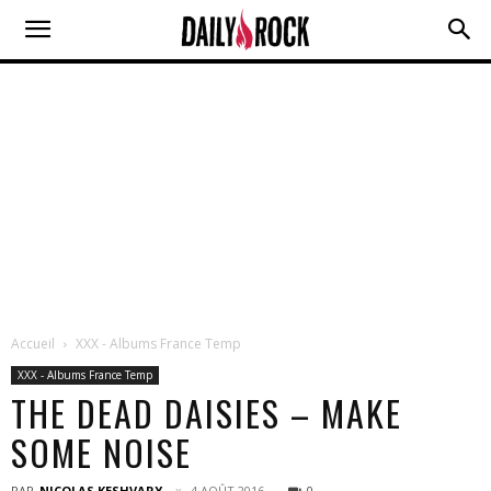
Accueil
XXX - Albums France Temp
XXX - Albums France Temp
THE DEAD DAISIES – MAKE
SOME NOISE
PAR
NICOLAS KESHVARY
4 AOÛT 2016
0