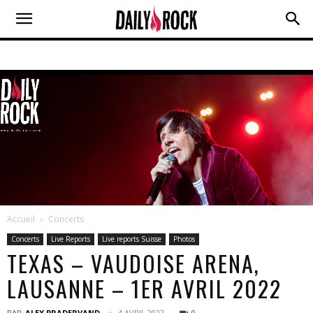
Accueil
Concerts
Concerts
Live Reports
Live reports Suisse
Photos
TEXAS – VAUDOISE ARENA,
LAUSANNE – 1ER AVRIL 2022
PAR
ALEX PRADERVAND
4 AVRIL 2022
0