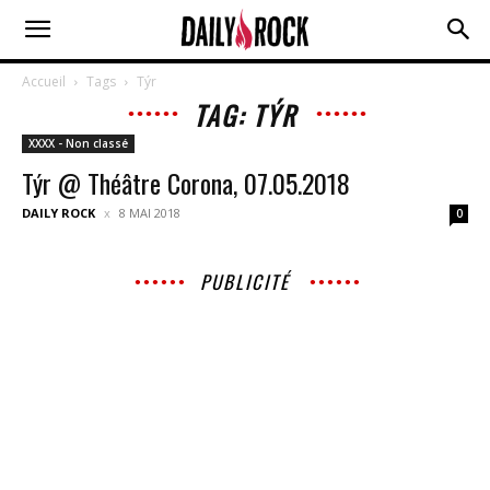
Accueil
Tags
Týr
TAG: TÝR
XXXX - Non classé
Týr @ Théâtre Corona, 07.05.2018
DAILY ROCK
8 MAI 2018
0
PUBLICITÉ