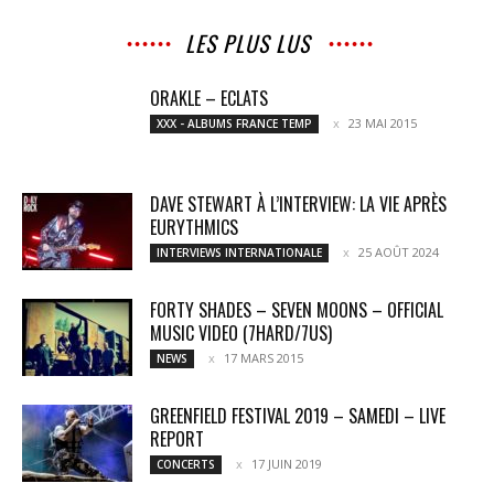
LES PLUS LUS
ORAKLE – ECLATS
23 MAI 2015
XXX - ALBUMS FRANCE TEMP
DAVE STEWART À L’INTERVIEW: LA VIE APRÈS
EURYTHMICS
25 AOÛT 2024
INTERVIEWS INTERNATIONALE
FORTY SHADES – SEVEN MOONS – OFFICIAL
MUSIC VIDEO (7HARD/7US)
17 MARS 2015
NEWS
GREENFIELD FESTIVAL 2019 – SAMEDI – LIVE
REPORT
17 JUIN 2019
CONCERTS