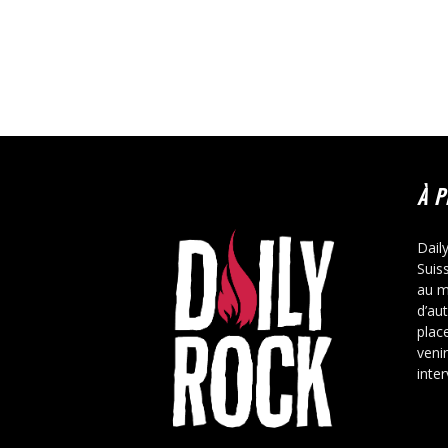
À 
Dail
Suis
au m
d’au
place
veni
inte