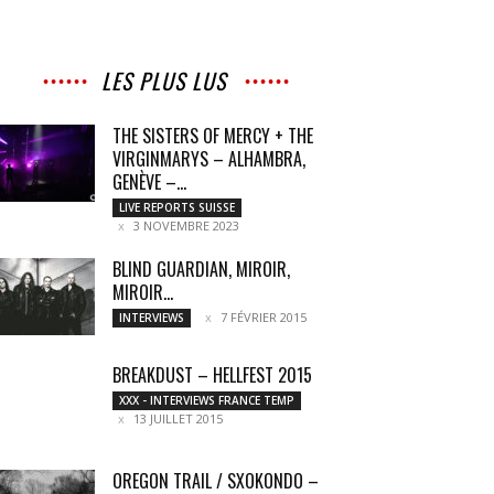
LES PLUS LUS
THE SISTERS OF MERCY + THE
VIRGINMARYS – ALHAMBRA,
GENÈVE –...
LIVE REPORTS SUISSE
3 NOVEMBRE 2023
BLIND GUARDIAN, MIROIR,
MIROIR…
7 FÉVRIER 2015
INTERVIEWS
BREAKDUST – HELLFEST 2015
XXX - INTERVIEWS FRANCE TEMP
13 JUILLET 2015
OREGON TRAIL / SXOKONDO –