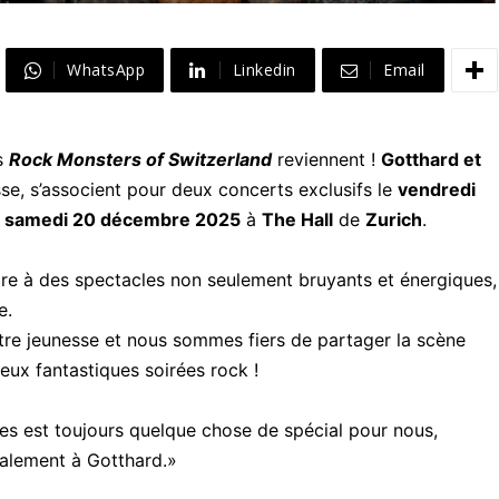
WhatsApp
Linkedin
Email
es
Rock Monsters of Switzerland
reviennent !
Gotthard et
isse, s’associent pour deux concerts exclusifs le
vendredi
e
samedi 20 décembre 2025
à
The Hall
de
Zurich
.
ndre à des spectacles non seulement bruyants et énergiques,
e.
tre jeunesse et nous sommes fiers de partager la scène
ux fantastiques soirées rock !
es est toujours quelque chose de spécial pour nous,
galement à Gotthard.»