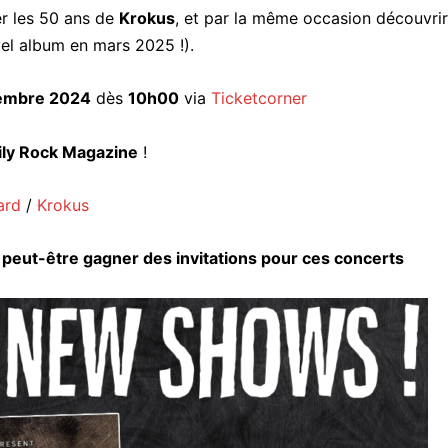
er les 50 ans de
Krokus
, et par la même occasion découvrir
el album en mars 2025 !).
embre 2024
dès
10h00
via
Ticketcorner
ily Rock Magazine
!
ard
/
Krokus
r peut-être gagner des invitations pour ces concerts