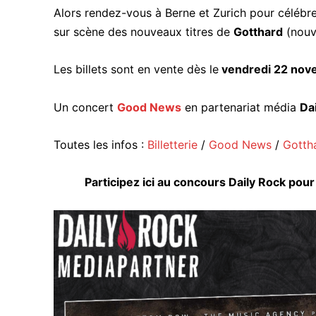
Alors rendez-vous à Berne et Zurich pour célébr
sur scène des nouveaux titres de
Gotthard
(nouv
Les billets sont en vente dès le
vendredi 22 nov
Un concert
Good News
en partenariat média
Da
Toutes les infos :
Billetterie
/
Good News
/
Gotth
Participez ici au concours Daily Rock pou