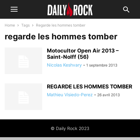
Home
Tags
Regarde les hommes tomber
regarde les hommes tomber
Motocultor Open Air 2013 –
Saint-Nolff (56)
Nicolas Keshvary
-
1 septembre 2013
REGARDE LES HOMMES TOMBER
Mathieu Visiedo-Perez
-
26 avril 2013
© Daily Rock 2023