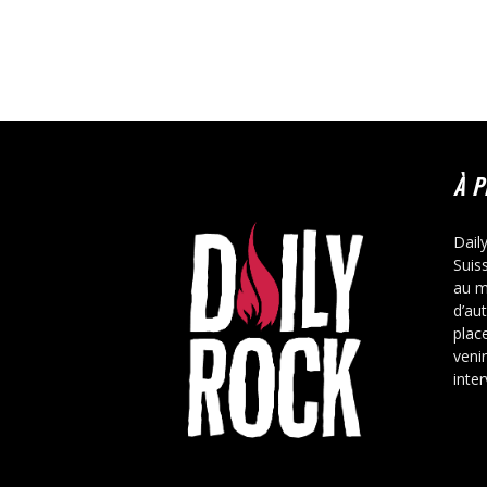
À 
Dail
Suis
au m
d’au
place
veni
inte