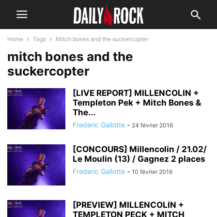
Home
Tags
Mitch bones and the suckercopter
mitch bones and the
suckercopter
[LIVE REPORT] MILLENCOLIN +
Templeton Pek + Mitch Bones &
The...
Frederic Gallotte
-
24 février 2016
[CONCOURS] Millencolin / 21.02/
Le Moulin (13) / Gagnez 2 places
Frederic Gallotte
-
10 février 2016
[PREVIEW] MILLENCOLIN +
TEMPLETON PECK + MITCH