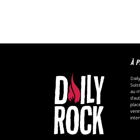
À 
Dail
Suis
au m
d’au
place
veni
inte