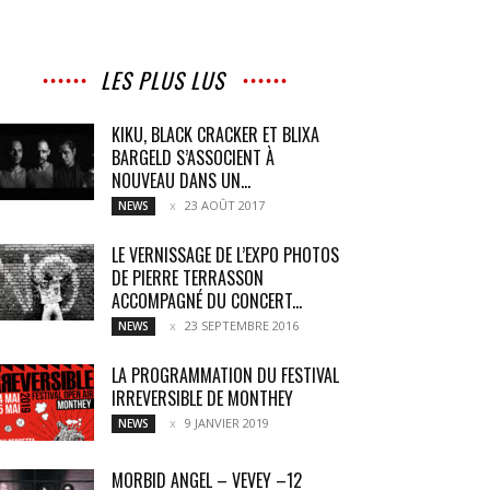
LES PLUS LUS
KIKU, BLACK CRACKER ET BLIXA
BARGELD S’ASSOCIENT À
NOUVEAU DANS UN...
23 AOÛT 2017
NEWS
LE VERNISSAGE DE L’EXPO PHOTOS
DE PIERRE TERRASSON
ACCOMPAGNÉ DU CONCERT...
23 SEPTEMBRE 2016
NEWS
LA PROGRAMMATION DU FESTIVAL
IRREVERSIBLE DE MONTHEY
9 JANVIER 2019
NEWS
MORBID ANGEL – VEVEY –12