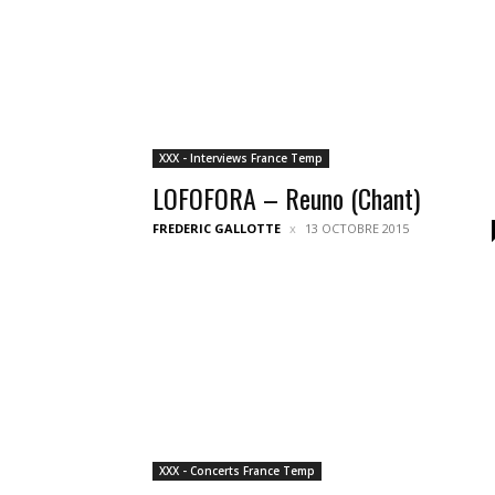
XXX - Interviews France Temp
LOFOFORA – Reuno (Chant)
FREDERIC GALLOTTE
13 OCTOBRE 2015
XXX - Concerts France Temp