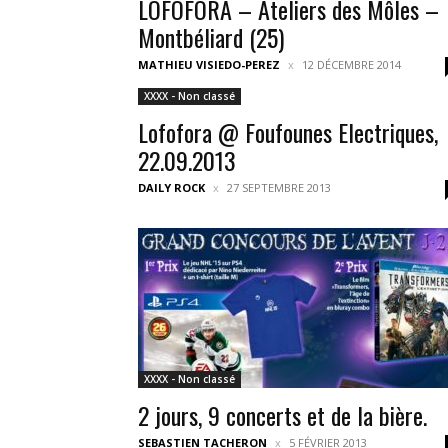
LOFOFORA – Ateliers des Môles –
Montbéliard (25)
MATHIEU VISIEDO-PEREZ
12 DÉCEMBRE 2014
XXXX - Non classé
Lofofora @ Foufounes Electriques,
22.09.2013
DAILY ROCK
27 SEPTEMBRE 2013
XXXX - Non classé
2 jours, 9 concerts et de la bière.
SEBASTIEN TACHERON
5 FÉVRIER 2013