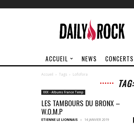
Daily
Rock
ACCUEIL
NEWS
CONCERTS
Accueil
Tags
Lofofora
TAG
XXX - Albums France Temp
LES TAMBOURS DU BRONX –
W.O.M.P
ETIENNE LE LIONNAIS
14 JANVIER 2019