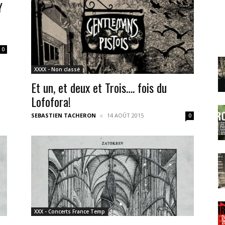
Y
0
XXXX - Non classé
Et un, et deux et Trois…. fois du
Lofofora!
SEBASTIEN TACHERON
14 AOÛT 2015
0
XXX - Concerts France Temp