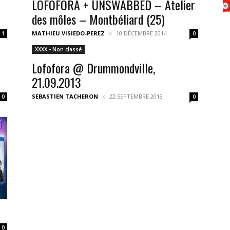
LOFOFORA + UNSWABBED – Atelier
des môles – Montbéliard (25)
MATHIEU VISIEDO-PEREZ
10 DÉCEMBRE 2014
1
0
XXXX - Non classé
Lofofora @ Drummondville,
21.09.2013
SEBASTIEN TACHERON
22 SEPTEMBRE 2013
0
0
0