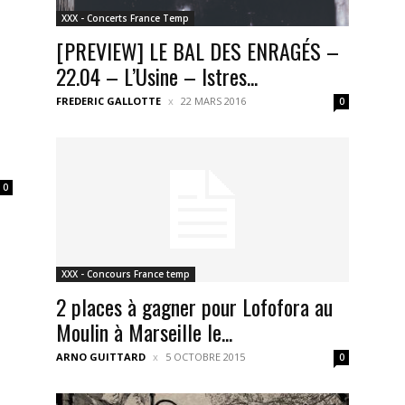
XXX - Concerts France Temp
[PREVIEW] LE BAL DES ENRAGÉS –
22.04 – L’Usine – Istres...
FREDERIC GALLOTTE
22 MARS 2016
0
0
XXX - Concours France temp
2 places à gagner pour Lofofora au
Moulin à Marseille le...
ARNO GUITTARD
5 OCTOBRE 2015
0