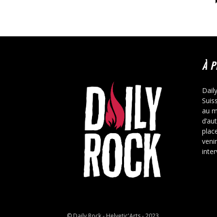
À 
Dail
Suis
au m
d’au
place
veni
inte
© Daily Rock - Helvetic'Arts - 2023