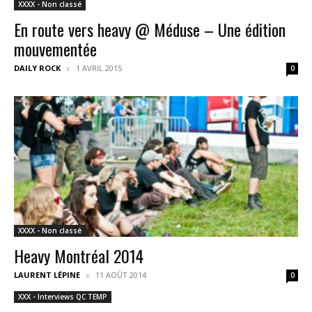
XXXX - Non classé
En route vers heavy @ Méduse – Une édition
mouvementée
DAILY ROCK
1 AVRIL 2015
0
XXXX - Non classé
Heavy Montréal 2014
LAURENT LÉPINE
11 AOÛT 2014
0
XXX - Interviews QC TEMP