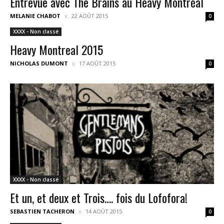
Entrevue avec The Brains au Heavy Montréal
MELANIE CHABOT
22 AOÛT 2015
0
XXXX - Non classé
Heavy Montreal 2015
NICHOLAS DUMONT
17 AOÛT 2015
0
XXXX - Non classé
Et un, et deux et Trois…. fois du Lofofora!
SEBASTIEN TACHERON
14 AOÛT 2015
0