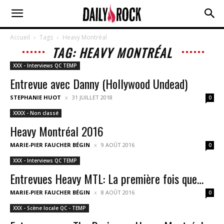
Accueil
Tags
Heavy Montréal
TAG: HEAVY MONTRÉAL
XXX - Interviews QC TEMP
Entrevue avec Danny (Hollywood Undead)
STEPHANIE HUOT
31 JUILLET 2018
0
XXXX - Non classé
Heavy Montréal 2016
MARIE-PIER FAUCHER BÉGIN
9 AOÛT 2016
0
XXX - Interviews QC TEMP
Entrevues Heavy MTL: La première fois que…
MARIE-PIER FAUCHER BÉGIN
8 AOÛT 2016
0
XXX - Scène locale QC - TEMP