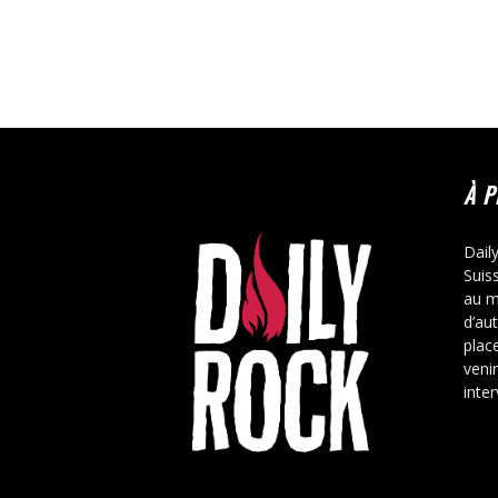
À 
Dail
Suis
au m
d’au
place
veni
inte