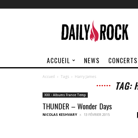
Daily
Rock
ACCUEIL
NEWS
CONCERTS
Accueil
Tags
Harry James
TAG: 
XXX - Albums France Temp
THUNDER – Wonder Days
NICOLAS KESHVARY
13 FÉVRIER 2015