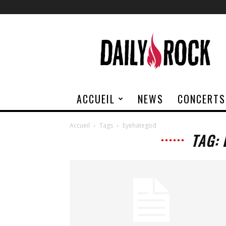
Daily
Rock
ACCUEIL
NEWS
CONCERTS
Accueil
Tags
Eyehategod
TAG: