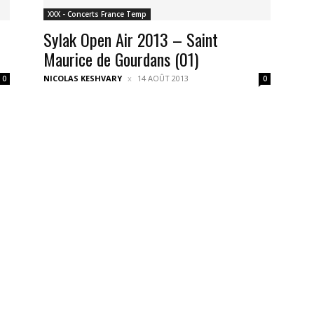
XXX - Concerts France Temp
Sylak Open Air 2013 – Saint
Maurice de Gourdans (01)
NICOLAS KESHVARY
14 AOÛT 2013
0
0