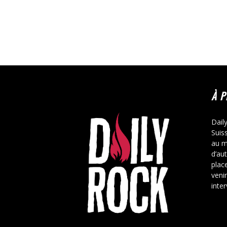
À 
Dail
Suis
au m
d’au
place
veni
inte