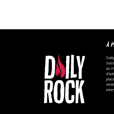
À 
Dail
Suis
au m
d’au
place
veni
inte