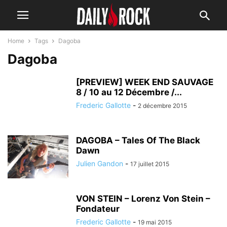
Home
Tags
Dagoba
Dagoba
[PREVIEW] WEEK END SAUVAGE
8 / 10 au 12 Décembre /...
Frederic Gallotte
-
2 décembre 2015
DAGOBA – Tales Of The Black
Dawn
Julien Gandon
-
17 juillet 2015
VON STEIN – Lorenz Von Stein –
Fondateur
Frederic Gallotte
-
19 mai 2015