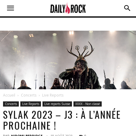
Accueil
Concerts
Live Reports
Concerts
Live Reports
Live reports Suisse
XXXX - Non classé
SYLAK 2023 – J3 : À L’ANNÉE
PROCHAINE !
PAR
HIROMI BERRIDGE
18 AOÛT 2023
0