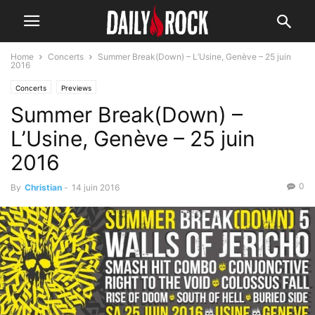
Home
Concerts
Summer Break(Down) – L’Usine, Genève – 25 juin
2016
Concerts
Previews
Summer Break(Down) –
L’Usine, Genève – 25 juin
2016
0
By
Christian
-
14 juin 2016