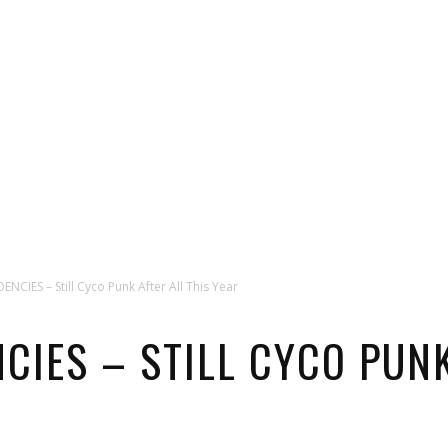
NCIES – Still Cyco Punk After All This Year
CIES – STILL CYCO PUNK