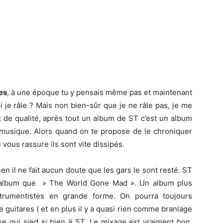
es
, à une époque tu y pensais même pas et maintenant
i je râle ? Mais non bien-sûr que je ne râle pas, je me
t de qualité, après tout un album de ST c’est un album
 musique. Alors quand on te propose de le chroniquer
 vous rassure ils sont vite dissipés.
ien il ne fait aucun doute que les gars le sont resté. ST
 album que » The World Gone Mad ». Un album plus
strumentistes en grande forme. On pourra toujours
 guitares ( et en plus il y a quasi rien comme branlage
e qui sied si bien à ST. Le mixage est vraiment bon,