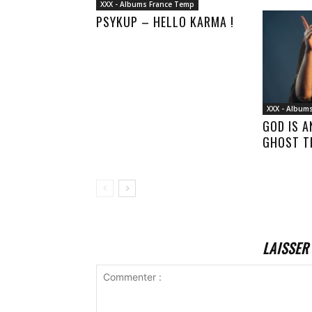
XXX - Albums France Temp
PSYKUP – HELLO KARMA !
XXX - Album
GOD IS 
GHOST T
LAISSER