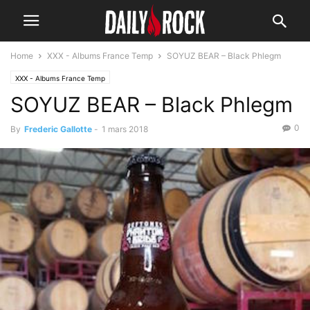
Home
XXX - Albums France Temp
SOYUZ BEAR – Black Phlegm
XXX - Albums France Temp
SOYUZ BEAR – Black Phlegm
0
By
Frederic Gallotte
-
1 mars 2018