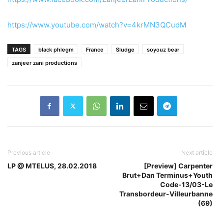
https://www.youtube.com/watch?v=4krMN3QCudM
TAGS
black phlegm
France
Sludge
soyouz bear
zanjeer zani productions
Previous article
Next article
LP @ MTELUS, 28.02.2018
[Preview] Carpenter
Brut+Dan Terminus+Youth
Code-13/03-Le
Transbordeur-Villeurbanne
(69)