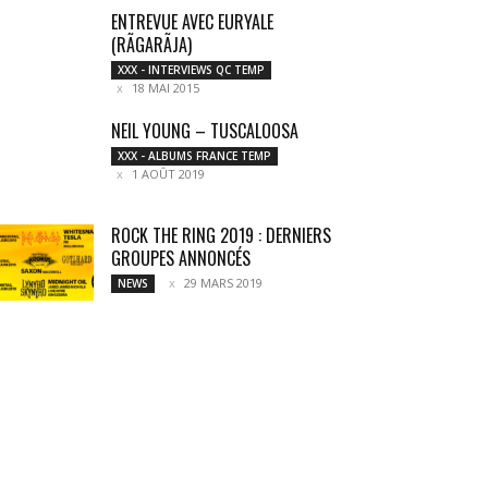
ENTREVUE AVEC EURYALE
(RÃGARÃJA)
XXX - INTERVIEWS QC TEMP
18 MAI 2015
NEIL YOUNG – TUSCALOOSA
XXX - ALBUMS FRANCE TEMP
1 AOÛT 2019
ROCK THE RING 2019 : DERNIERS
GROUPES ANNONCÉS
29 MARS 2019
NEWS