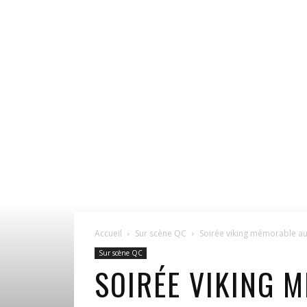
Accueil
Sur scène QC
Soirée viking mémorable a
Sur scène QC
SOIRÉE VIKING 