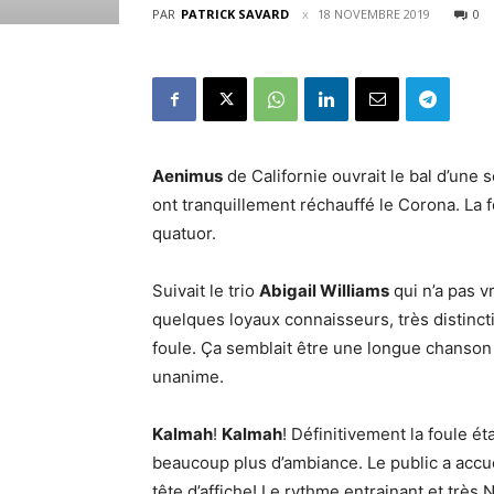
PAR
PATRICK SAVARD
18 NOVEMBRE 2019
0
Aenimus
de Californie ouvrait le bal d’une 
ont tranquillement réchauffé le Corona. La
quatuor.
Suivait le trio
Abigail Williams
qui n’a pas v
quelques loyaux connaisseurs, très distinctif
foule. Ça semblait être une longue chanson
unanime.
Kalmah
!
Kalmah
! Définitivement la foule éta
beaucoup plus d’ambiance. Le public a accue
tête d’affiche! Le rythme entrainant et très