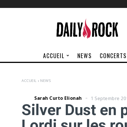
Daily
Rock
ACCUEIL
NEWS
CONCERTS
ACCUEIL
NEWS
Sarah Curto Elionah
1 Septembre 20
Silver Dust en 
Lordi sur les ro