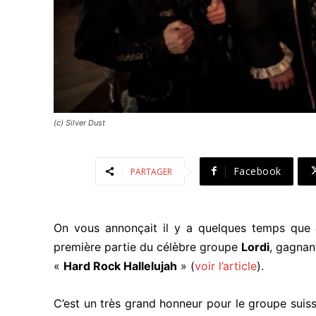
(c) Silver Dust
Facebook
PARTAGER
On vous annonçait il y a quelques temps que
première partie du célèbre groupe
Lordi
, gagnan
«
Hard Rock Hallelujah
» (
voir l’article
).
C’est un très grand honneur pour le groupe suiss