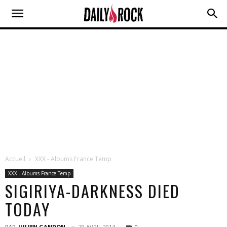
Accueil
XXX - Albums France Temp
XXX - Albums France Temp
SIGIRIYA-DARKNESS DIED
TODAY
PAR
JULIEN GANDON
29 AVRIL 2014
0