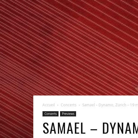
Accueil
Concerts
Samael – Dynamo, Zürich – 19 
Concerts
Previews
SAMAEL – DYNAM