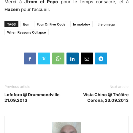
Merci à
Jtrom et Popo
pour le temps consacré, et à
Hazem
pour l’accueil.
TAGS
Eon
Four Or Five Code
le molotov
the omega
When Reasons Collapse
Previous article
Next article
Lofofora @ Drummondville,
Vista Chino @ Théâtre
21.09.2013
Corona, 23.09.2013