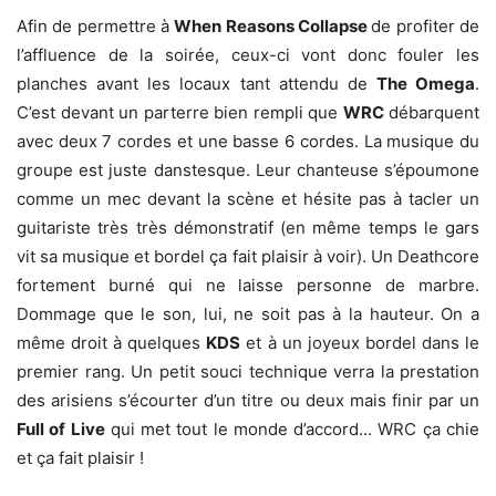
Afin de permettre à
When Reasons Collapse
de profiter de
l’affluence de la soirée, ceux-ci vont donc fouler les
planches avant les locaux tant attendu de
The Omega
.
C’est devant un parterre bien rempli que
WRC
débarquent
avec deux 7 cordes et une basse 6 cordes. La musique du
groupe est juste danstesque. Leur chanteuse s’époumone
comme un mec devant la scène et hésite pas à tacler un
guitariste très très démonstratif (en même temps le gars
vit sa musique et bordel ça fait plaisir à voir). Un Deathcore
fortement burné qui ne laisse personne de marbre.
Dommage que le son, lui, ne soit pas à la hauteur. On a
même droit à quelques
KDS
et à un joyeux bordel dans le
premier rang. Un petit souci technique verra la prestation
des arisiens s’écourter d’un titre ou deux mais finir par un
Full of Live
qui met tout le monde d’accord… WRC ça chie
et ça fait plaisir !