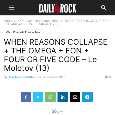
Home
XXX - Concerts France Temp
WHEN REASONS COLLAPSE +
THE OMEGA + EON + FOUR OR FIVE...
XXX - Concerts France Temp
WHEN REASONS COLLAPSE
+ THE OMEGA + EON +
FOUR OR FIVE CODE – Le
Molotov (13)
0
By
Frederic Gallotte
-
24 septembre 2013