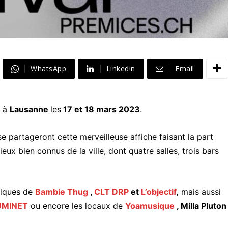
WhatsApp
Linkedin
Email
u à
Lausanne
les
17 et 18 mars 2023
.
 partageront cette merveilleuse affiche faisant la part
ieux bien connus de la ville, dont quatre salles, trois bars
niques de
Bambie Thug
,
CLT DRP
et
L’objectif
,
mais aussi
UMINET
ou encore les locaux de
Yoamusique
, Milla Pluton