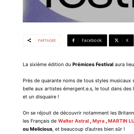
Facebook
X
PARTAGER
La sixième édition du
Prémices Festival
aura lie
Près de quarante noms de tous styles musicaux se
belle aux artistes émergent.e.s, le tout dans des l
et un disquaire !
On se réjouit de découvrir notamment les Britan
les Français de
Walter Astral
,
Myra
,
MARTIN L
ou Melicious
, et beaucoup d’autres bien sûr !