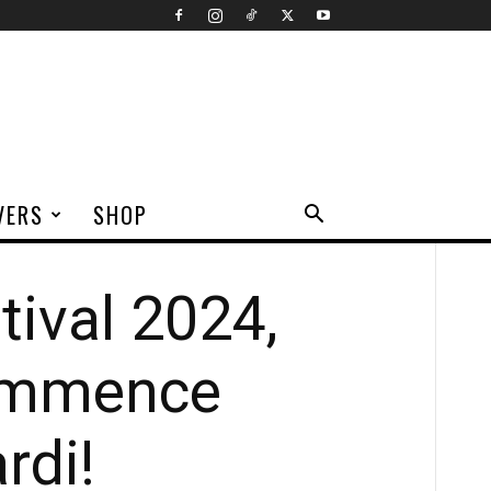
VERS
SHOP
tival 2024,
ommence
rdi!