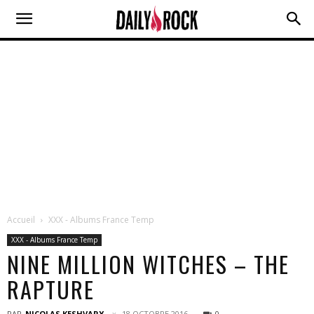
Accueil
XXX - Albums France Temp
XXX - Albums France Temp
NINE MILLION WITCHES – THE
RAPTURE
PAR
NICOLAS KESHVARY
18 OCTOBRE 2016
0