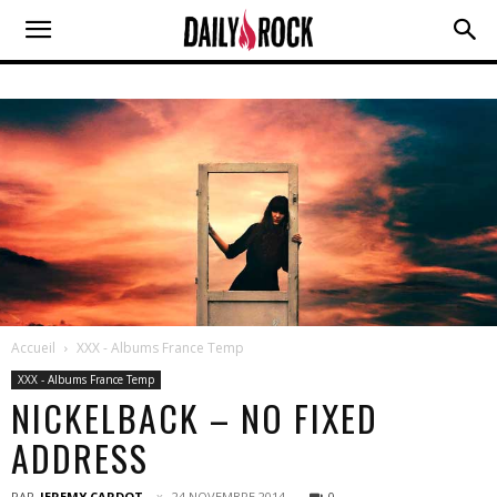
Accueil
XXX - Albums France Temp
XXX - Albums France Temp
NICKELBACK – NO FIXED
ADDRESS
PAR
JEREMY CARDOT
24 NOVEMBRE 2014
0