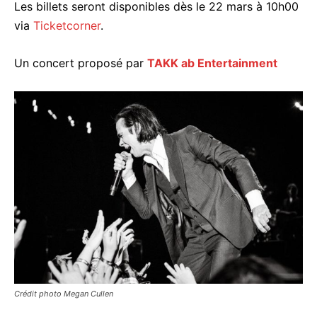
Les billets seront disponibles dès le 22 mars à 10h00
via
Ticketcorner
.
Un concert proposé par
TAKK ab Entertainment
Crédit photo Megan Cullen