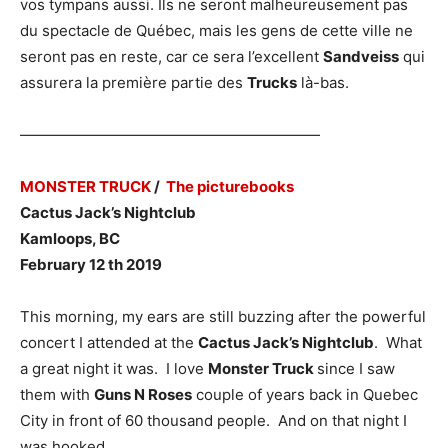
vos tympans aussi. Ils ne seront malheureusement pas
du spectacle de Québec, mais les gens de cette ville ne
seront pas en reste, car ce sera l’excellent
Sandveiss
qui
assurera la première partie des
Trucks
là-bas.
————————————————————
MONSTER TRUCK
/
The picturebooks
Cactus Jack’s Nightclub
Kamloops, BC
February 12 th 2019
This morning, my ears are still buzzing after the powerful
concert I attended at the
Cactus Jack’s Nightclub
. What
a great night it was. I love
Monster Truck
since I saw
them with
Guns N Roses
couple of years back in Quebec
City in front of 60 thousand people. And on that night I
was hooked.