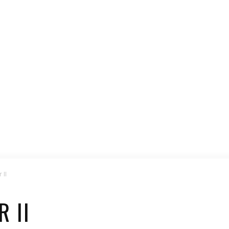
 II
R II