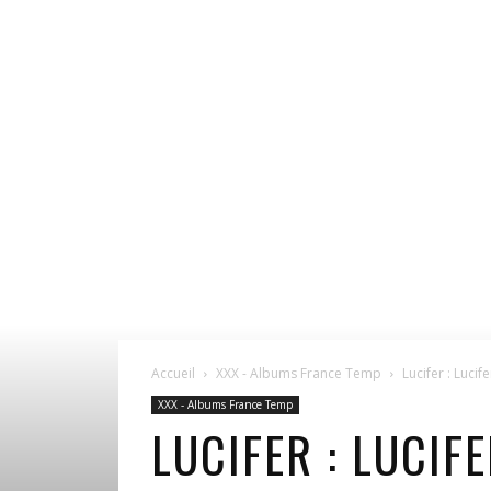
Accueil
XXX - Albums France Temp
Lucifer : Lucifer
XXX - Albums France Temp
LUCIFER : LUCIFE