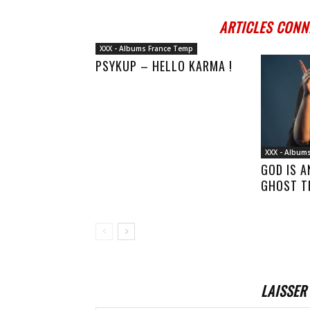
ARTICLES CONN
XXX - Albums France Temp
PSYKUP – HELLO KARMA !
XXX - Album
GOD IS 
GHOST T
LAISSER