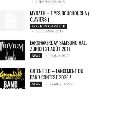
9 SEPTEMBRE 2015
MYRATH – ELYES BOUCHOUCHA (
CLAVIERS )
XXX - NON CLASSÉ OLD
5 DÉCEMBRE 2017
EARSHAKERDAY SAMSUNG HALL
ZÜRICH 21 AOÛT 2017
19 JUIN 2017
NEWS
GREENFIELD – LANCEMENT DU
BAND CONTEST 2026 !
24 JANVIER 2026
NEWS