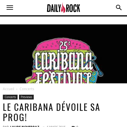
Accueil
Concerts
Concerts
Previews
LE CARIBANA DÉVOILE SA
PROG!
PAR
LAURE NOVERRAZ
6 MARS 2015
0