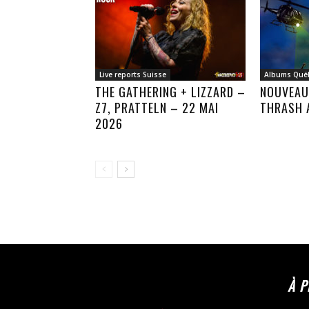
Live reports Suisse
Albums Qué
THE GATHERING + LIZZARD –
NOUVEAU
Z7, PRATTELN – 22 MAI
THRASH 
2026
À 