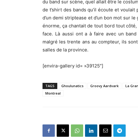
du band sur scène, quel allait être le costu
de t’shirt des bands qu’il écoute et voulai
d’un demi striptease et d’un bon mot sur le 
énorme, ça chantait de tout bord tout côté
face. Là aussi ont a à faire avec un ba
malgré les trente ans au compteur, ils sont
salles de la province.
[envira-gallery id= »39125″]
TAGS
Ghoulunatics
Groovy Aardvark
La Gra
Montreal