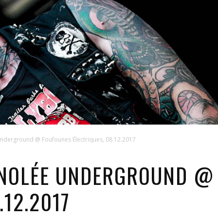
nderground @ Foufounes Électriques, 08.12.2017
GNOLÉE UNDERGROUND @
.12.2017