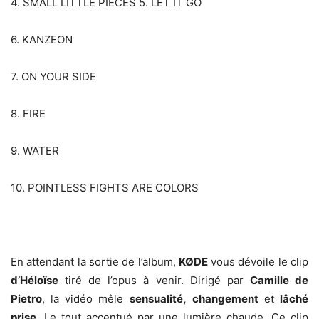
4. SMALL LITTLE PIECES 5. LET IT GO
6. KANZEON
7. ON YOUR SIDE
8. FIRE
9. WATER
10. POINTLESS FIGHTS ARE COLORS
En attendant la sortie de l’album,
KØDE
vous dévoile le clip
d’Héloïse
tiré de l’opus à venir. Dirigé par
Camille de
Pietro
, la vidéo mêle
sensualité,
changement
et
lâché
prise
. Le tout accentué par une lumière chaude. Ce clip