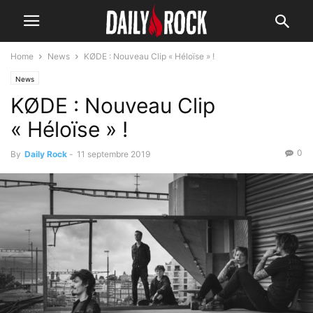
Home
News
KØDE : Nouveau Clip « Héloïse » !
News
KØDE : Nouveau Clip
« Héloïse » !
0
By
Daily Rock
-
11 septembre 2019