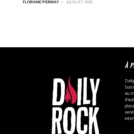
FLORIANE PIERMAY
4 JUILLET 2026
À 
Dail
Suis
au m
d’au
place
veni
inte