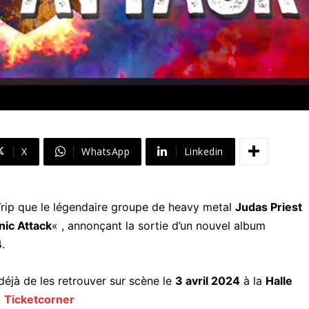
X
WhatsApp
Linkedin
rip que le légendaire groupe de heavy metal
Judas Priest
nic Attack
« , annonçant la sortie d’un nouvel album
4
.
 déjà de les retrouver sur scène le
3 avril 2024
à la
Halle
a
Ticketcorner