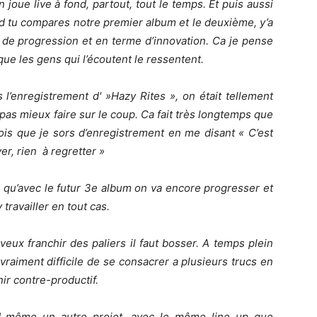
joue live à fond, partout, tout le temps. Et puis aussi
nd tu compares notre premier album et le deuxième, y’a
 de progression et en terme d’innovation. Ca je pense
que les gens qui l’écoutent le ressentent.
 l’enregistrement d' »Hazy Rites », on était tellement
 pas mieux faire sur le coup. Ca fait très longtemps que
fois que je sors d’enregistrement en me disant « C’est
ver, rien à regretter »
 qu’avec le futur 3e album on va encore progresser et
travailler en tout cas.
veux franchir des paliers il faut bosser. A temps plein
st vraiment difficile de se consacrer a plusieurs trucs en
ir contre-productif.
d même un autre projet, avec le même line up que