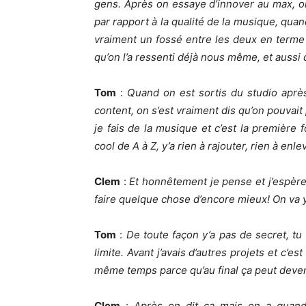
gens. Après on essaye d’innover au max, on 
par rapport à la qualité de la musique, qua
vraiment un fossé entre les deux en terme
qu’on l’a ressenti déjà nous même, et aussi 
Tom
:
Quand on est sortis du studio après
content, on s’est vraiment dis qu’on pouvait
je fais de la musique et c’est la première 
cool de A à Z, y’a rien à rajouter, rien à enle
Clem
:
Et honnêtement je pense et j’espère
faire quelque chose d’encore mieux! On va y 
Tom
:
De toute façon y’a pas de secret, tu 
limite. Avant j’avais d’autres projets et c’e
même temps parce qu’au final ça peut deven
Clem
:
Après on dit ça mais on a quan