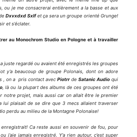
, ou je me consacrerai entièrement a la basse et aux
 de
Dxvxdxd Sxlf
et ça sera un groupe orienté Grunge!
ir et s’éclater.
rer au Monochrom Studio en Pologne et à travailler
ui a juste regardé ou avaient été enregistrés les groupes
ot y’a beaucoup de groupe Polonais, dont on adore
s , on a pris contact avec
Piotrr
de
Satanic Audio
qui
o
, là ou la plupart des albums de ces groupes ont été
r notre projet, mais aussi car on allait être le premier
ça lui plaisait de se dire que 3 mecs allaient traverser
dio perdu au milieu de la Montagne Polonaise!
l enregistrait! Ca reste aussi en souvenir de fou, pour
 ou j’aie jamais enregistré. Y’a rien autour, c’est super