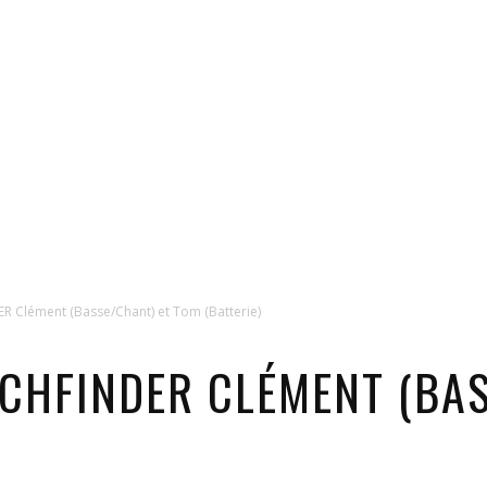
 Clément (Basse/Chant) et Tom (Batterie)
TCHFINDER CLÉMENT (BA