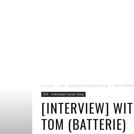
Accueil
XXX - Interviews France Temp
WITCHFINDER
XXX - Interviews France Temp
[INTERVIEW] WI
TOM (BATTERIE)