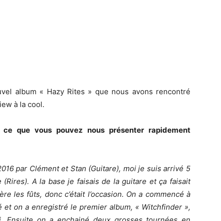
 nouvel album « Hazy Rites » que nous avons rencontré
iew à la cool.
st ce que vous pouvez nous présenter rapidement
2016 par Clément et Stan (Guitare), moi je suis arrivé 5
(Rires). A la base je faisais de la guitare et ça faisait
re les fûts, donc c’était l’occasion. On a commencé à
et on a enregistré le premier album, « Witchfinder »,
ai. Ensuite on a enchainé deux grosses tournées en