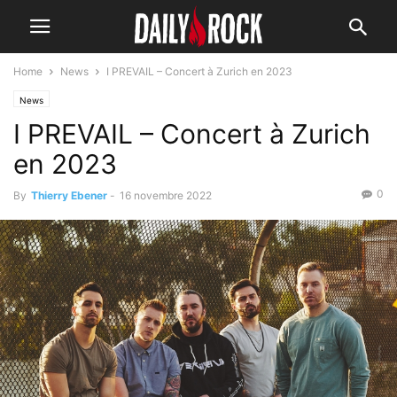
Home
News
I PREVAIL – Concert à Zurich en 2023
News
I PREVAIL – Concert à Zurich
en 2023
0
By
Thierry Ebener
-
16 novembre 2022