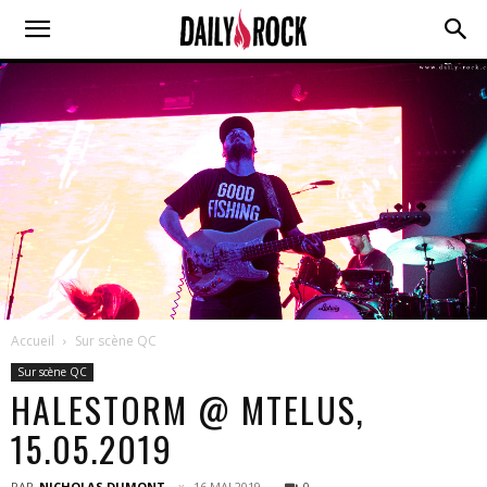
Accueil
Sur scène QC
Sur scène QC
HALESTORM @ MTELUS,
15.05.2019
PAR
NICHOLAS DUMONT
16 MAI 2019
0