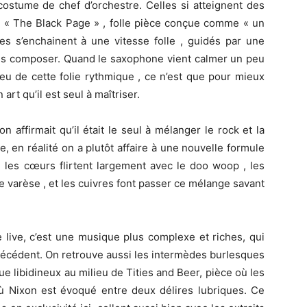
costume de chef d’orchestre. Celles si atteignent des
r « The Black Page » , folle pièce conçue comme « un
es s’enchainent à une vitesse folle , guidés par une
es composer. Quand le saxophone vient calmer un peu
ieu de cette folie rythmique , ce n’est que pour mieux
rt qu’il est seul à maîtriser.
n affirmait qu’il était le seul à mélanger le rock et la
 en réalité on a plutôt affaire à une nouvelle formule
, les cœurs flirtent largement avec le doo woop , les
de varèse , et les cuivres font passer ce mélange savant
 live, c’est une musique plus complexe et riches, qui
précédent. On retrouve aussi les intermèdes burlesques
 libidineux au milieu de Tities and Beer, pièce où les
où Nixon est évoqué entre deux délires lubriques. Ce