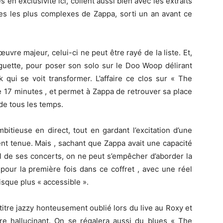
s en exclusivité ici, collent aussi bien avec les extraits
es les plus complexes de Zappa, sorti un an avant ce
d’œuvre majeur, celui-ci ne peut être rayé de la liste. Et,
guette, pour poser son solo sur le Doo Woop délirant
k qui se voit transformer. L’affaire ce clos sur « The
 17 minutes , et permet à Zappa de retrouver sa place
 de tous les temps.
mbitieuse en direct, tout en gardant l’excitation d’une
ement tenue. Mais , sachant que Zappa avait une capacité
il de ses concerts, on ne peut s’empêcher d’aborder la
pour la première fois dans ce coffret , avec une réel
sque plus « accessible ».
 titre jazzy honteusement oublié lors du live au Roxy et
re hallucinant. On se régalera aussi du blues « The