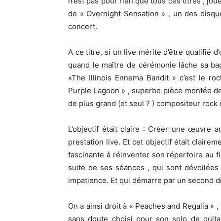
n’est pas pour rien que tous ces titres , joué
de « Overnight Sensation » , un des disqu
concert.
A ce titre, si un live mérite d’être qualifié 
quand le maître de cérémonie lâche sa ba
«The Illinois Ennema Bandit » c’est le roc
Purple Lagoon » , superbe pièce montée de
de plus grand (et seul ? ) compositeur rock
L’objectif était claire : Créer une œuvre a
prestation live. Et cet objectif était clair
fascinante à réinventer son répertoire au f
suite de ses séances , qui sont dévoilées 
impatience. Et qui démarre par un second di
On a ainsi droit à « Peaches and Regalia » ,
sans doute choisi pour son solo de guita