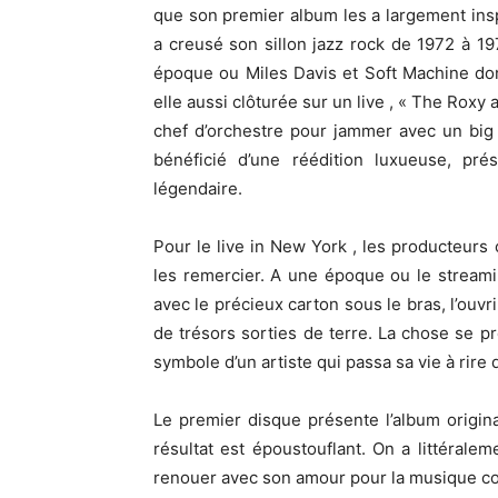
que son premier album les a largement inspi
a creusé son sillon jazz rock de 1972 à 197
époque ou Miles Davis et Soft Machine donn
elle aussi clôturée sur un live , « The Roxy 
chef d’orchestre pour jammer avec un big ba
bénéficié d’une réédition luxueuse, prés
légendaire.
Pour le live in New York , les producteurs
les remercier. A une époque ou le streamin
avec le précieux carton sous le bras, l’ouv
de trésors sorties de terre. La chose se p
symbole d’un artiste qui passa sa vie à rire
Le premier disque présente l’album origina
résultat est époustouflant. On a littéralem
renouer avec son amour pour la musique co