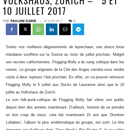
VOLKSHAUS, ZÜRICH – 5 ET
10 JUILLET 2017
PAR
PAULINE ELMER
20 JUIN 2017
0
Sortez vos meilleurs déguisements de leprechaun, une douce brise
irlandaise soufflera sur la Suisse au mois de juillet prochain. Malgré
ses racines californiennes, Flogging Molly a du sang celtique dans les
veines. Le groupe originaire de la Cité des Anges viendra nous rendre
visite à deux reprises l’été prochain. En effet, on va pouvoir retrouver
Flogging Molly le 5 juillet aux Docks de Lausanne ainsi que le 10
juillet au Volkshaus de Zurich.
Le son folk-punk-celtique de Flogging Molly fait vibrer son public
depuis bien des années maintenant. D’ailleurs, histoire de se prendre
un bon coup de vieux, cela fait maintenant 15 ans que ‘Drunken
Lullabies’, l’album le plus emblématique du groupe, est sorti. Le titre
éponyme est d’ailleurs dans ‘Tony Hawk’s Pro Skater 4’, le jeu vidéo