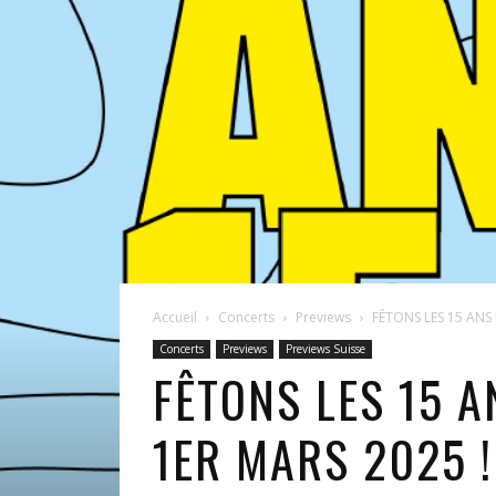
Accueil
Concerts
Previews
FÊTONS LES 15 ANS D
Concerts
Previews
Previews Suisse
FÊTONS LES 15 A
1ER MARS 2025 !