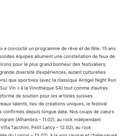
ui a concocté un programme de rêve et de fête. 15 ans
 solides équipes allument une constellation de feux de
irons pour le plus grand bonheur des festivaliers.
grande diversité d’expériences, autant culturelles
ons) que sportives (avec la classique Antigel Night Run
ur Vin » à la Vinothèque SA) tout comme d’autres
eforme de soutien pour les artistes suisses
ux talents, lieu de créations uniques, le festival
s confirmés depuis longue date. Nos coups de cœurs
 Ingram (Alhambra – 11.02), au rock indépendant
illa Tacchini, Petit Lancy – 12.02), au rock
lle du Lignon – 13.02), à la voix rauque et chaleureuse