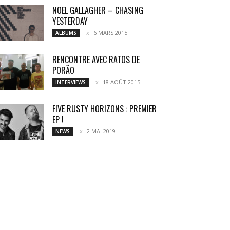
NOEL GALLAGHER – CHASING
YESTERDAY
6 MARS 2015
ALBUMS
RENCONTRE AVEC RATOS DE
PORÃO
18 AOÛT 2015
INTERVIEWS
FIVE RUSTY HORIZONS : PREMIER
EP !
2 MAI 2019
NEWS