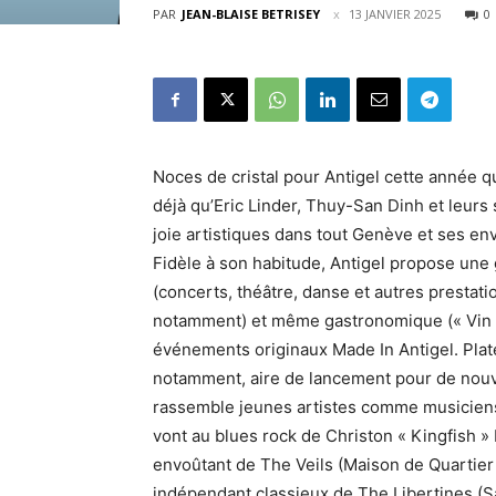
PAR
JEAN-BLAISE BETRISEY
13 JANVIER 2025
0
Noces de cristal pour Antigel cette année q
déjà qu’Eric Linder, Thuy-San Dinh et leurs
joie artistiques dans tout Genève et ses env
Fidèle à son habitude, Antigel propose une 
(concerts, théâtre, danse et autres prestati
notamment) et même gastronomique (« Vin S
événements originaux Made In Antigel. Plat
notamment, aire de lancement pour de nouvea
rassemble jeunes artistes comme musicien
vont au blues rock de Christon « Kingfish »
envoûtant de The Veils (Maison de Quartier V
indépendant classieux de The Libertines (Sa