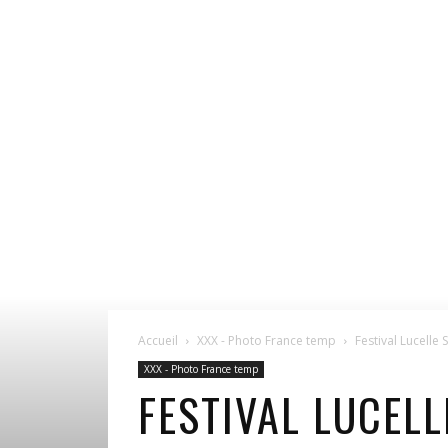
Accueil
XXX - Photo France temp
Festival Lucelle
XXX - Photo France temp
FESTIVAL LUCELL