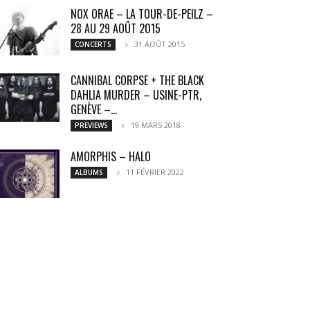
NOX ORAE – LA TOUR-DE-PEILZ –
28 AU 29 AOÛT 2015
31 AOÛT 2015
CONCERTS
CANNIBAL CORPSE + THE BLACK
DAHLIA MURDER – USINE-PTR,
GENÈVE –...
19 MARS 2018
PREVIEWS
AMORPHIS – HALO
11 FÉVRIER 2022
ALBUMS