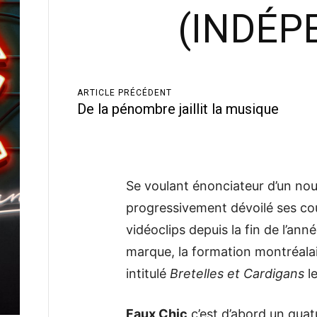
(INDÉP
ARTICLE PRÉCÉDENT
De la pénombre jaillit la musique
Se voulant énonciateur d’un n
progressivement dévoilé ses cou
vidéoclips depuis la fin de l’ann
marque, la formation montréala
intitulé
Bretelles et Cardigans
le
Faux Chic
c’est d’abord un quat