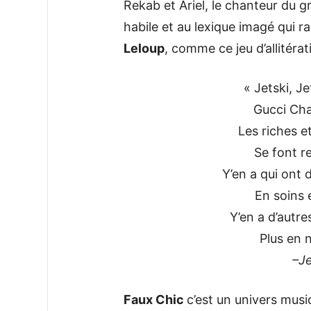
Rekab et Ariel, le chanteur du 
habile et au lexique imagé qui r
Leloup
, comme ce jeu d’allitéra
« Jetski, Je
Gucci Cha
Les riches et
Se font re
Y’en a qui ont
En soins 
Y’en a d’autr
Plus en 
–J
Faux Chic
c’est un univers music