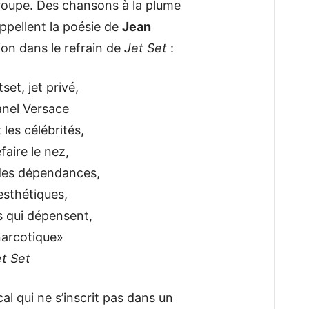
groupe. Des chansons à la plume
appellent la poésie de
Jean
tion dans le refrain de
Jet Set
:
tset, jet privé,
nel Versace
 les célébrités,
faire le nez,
 des dépendances,
esthétiques,
es qui dépensent,
narcotique»
et Set
al qui ne s’inscrit pas dans un