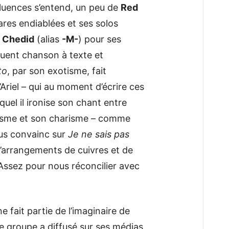
nfluences s’entend, un peu de
Red
ares endiablées et ses solos
 Chedid
(alias
-M-
) pour ses
guent chanson à texte et
to
, par son exotisme, fait
’Ariel – qui au moment d’écrire ces
quel il ironise son chant entre
isme et son charisme – comme
ous convainc sur
Je ne sais pas
d’arrangements de cuivres et de
 Assez pour nous réconcilier avec
 fait partie de l’imaginaire de
le groupe a diffusé sur ses médias