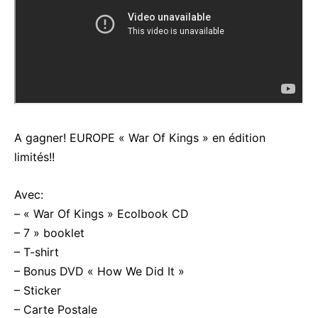
A gagner! EUROPE « War Of Kings » en édition
limités!!
Avec:
– « War Of Kings » Ecolbook CD
– 7 » booklet
– T-shirt
– Bonus DVD « How We Did It »
– Sticker
– Carte Postale