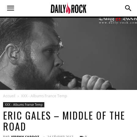
Accueil
XXX - Albums France Temp
XXX - Albums France Temp
ERIC GALES – MIDDLE OF THE
ROAD
PAR
JEREMY CARDOT
24 FÉVRIER 2017
0