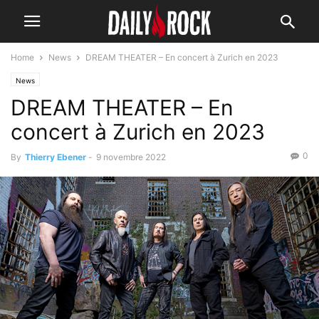
Home
News
DREAM THEATER – En concert à Zurich en 2023
News
DREAM THEATER – En
concert à Zurich en 2023
0
By
Thierry Ebener
-
9 novembre 2022