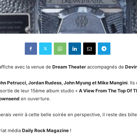
affiche avec la venue de
Dream Theater
accompagnés de
Devi
ohn Petrucci, Jordan Rudess, John Myung et Mike Mangini
. Il
 sortie de leur 15ème album studio «
A View From The Top Of T
Townsend
en ouverture.
rais venir à cette belle soirée en perspective, il reste des bille
riat média
Daily Rock Magazine
!