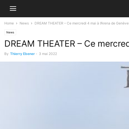
Home
News
DREAM THEATER – Ce mercredi 4 mai à l’Arena de Genève
News
DREAM THEATER – Ce mercredi 
By
Thierry Ebener
-
3 mai 2022