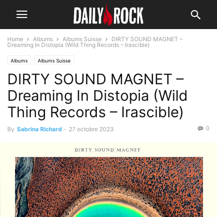
Home
Albums
Albums Suisse
DIRTY SOUND MAGNET –
Dreaming In Distopia (Wild Thing Records – Irascible)
Albums
Albums Suisse
DIRTY SOUND MAGNET –
Dreaming In Distopia (Wild
Thing Records – Irascible)
0
By
Sabrina Richard
-
27 octobre 2023