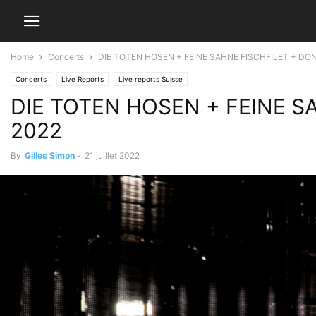
Home
Concerts
DIE TOTEN HOSEN + FEINE SAHNE FISCHFILET + DONOT
Concerts
Live Reports
Live reports Suisse
DIE TOTEN HOSEN + FEINE SAHN
2022
By
Gilles Simon
-
21 juillet 2022