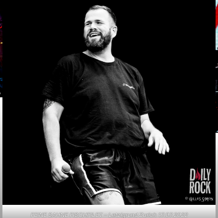
FEINE SAHNE FISCHFILET – Letzigrund Zurich 17.07.2022