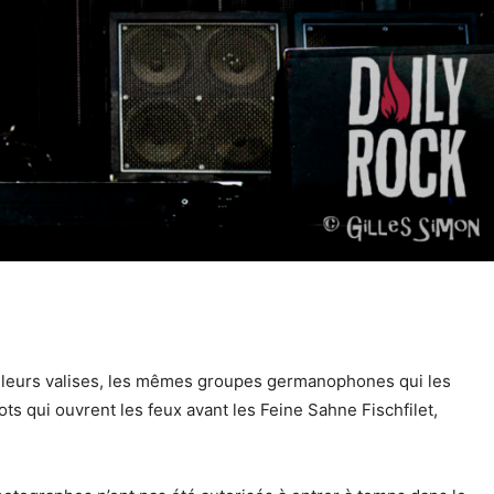
s leurs valises, les mêmes groupes germanophones qui les
s qui ouvrent les feux avant les Feine Sahne Fischfilet,