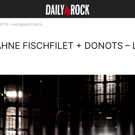
S – Letzigrund Zurich...
E FISCHFILET + DONOTS – Letzi