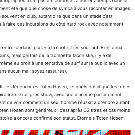
tographes n’ont pas été autorisés à entrer à temps dans le
rement été quelque chose de sympa à vous raconter en images
a souvent en club, autant dire que dans un stade c’est
s à faire des incursions du côté hard rock avec notamment
entre-dedans, plus « à la cool », très souriant. Bref, deux
punk, mais parfois de la trompette façon ska, il y a de
ême eu droit à une tentative de surf sur le public avec un
ans aucun mal, soyez rassurés).
lir les légendaires Toten Hosen, lesquels ont aligné les tubes
spiration). Gros gros show, avec une machine parfaitement
nnant de voir comment un seul homme réussit à prendre autant
Toten Hosen sont généreux : c’est après 32 titres et pas moins
stoire a encore confirmé son statut. Eternels Toten Hosen.