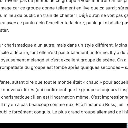
’avons pas de photos de ce groupe à vous montrer car les pho
ommage car ce groupe donne tellement en live que ça aurait sû
u milieu du public en train de chanter ! Déjà qu’on ne voit pas ç
u avec ce punk rock d’excellente facture, punk qui n’hésite pa
ster.
 charismatique à un autre, mais dans un style différent. Moins r
ile à décrire, tant elle n’est pas totalement uniforme. Il y a du 
 joyeusement mélangé et c’est excellent groupe de scène. On a m
e trompettiste du groupe est tombé après quelques secondes – s
ante, autant dire que tout le monde était « chaud » pour accueil
 nouveaux titres (qui confirment que le groupe a toujours l’in
r charismatique : il en est l’incarnation même. C’est impressio
Il n’y en a pas beaucoup comme eux. Et à l’instar du Boss, les 
public forcément conquis. Le plus grand groupe allemand de l’hi