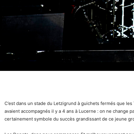
C’est dans un stade du Letzigrund à guichets fermés que les
avaient accompagnés il y a 4 ans à Lucerne : on ne change pa
certainement symbole du succès grandissant de ce jeune gr