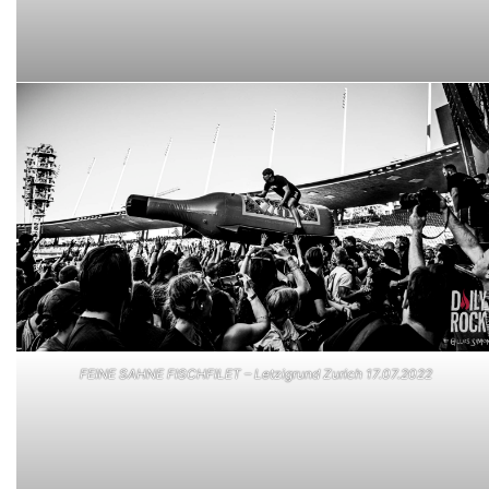
FEINE SAHNE FISCHFILET – Letzigrund Zurich 17.07.2022