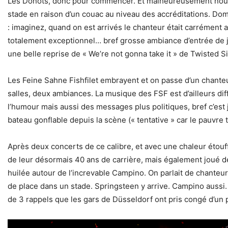
Les Donots, donc pour commencer. Et malheureusement nous n
stade en raison d’un couac au niveau des accréditations. D
: imaginez, quand on est arrivés le chanteur était carrément a
totalement exceptionnel… bref grosse ambiance d’entrée de je
une belle reprise de « We’re not gonna take it » de Twisted Si
Les Feine Sahne Fishfilet embrayent et on passe d’un chanteur
salles, deux ambiances. La musique des FSF est d’ailleurs diffic
l’humour mais aussi des messages plus politiques, bref c’est
bateau gonflable depuis la scène (« tentative » car le pauvr
Après deux concerts de ce calibre, et avec une chaleur étouff
de leur désormais 40 ans de carrière, mais également joué de
huilée autour de l’increvable Campino. On parlait de chanteu
de place dans un stade. Springsteen y arrive. Campino aussi. 
de 3 rappels que les gars de Düsseldorf ont pris congé d’un 