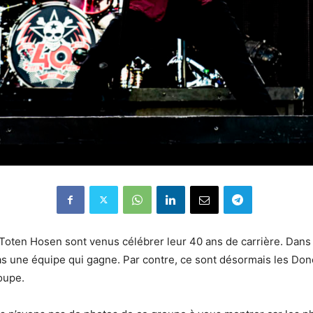
 Toten Hosen sont venus célébrer leur 40 ans de carrière. Dan
s une équipe qui gagne. Par contre, ce sont désormais les Donot
oupe.