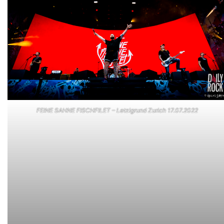
FEINE SAHNE FISCHFILET – Letzigrund Zurich 17.07.2022